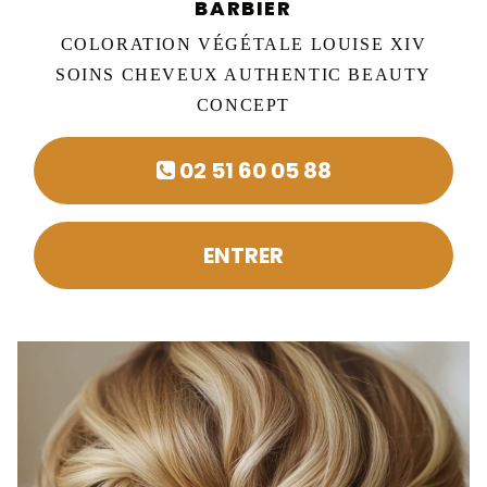
BARBIER
COLORATION VÉGÉTALE LOUISE XIV
SOINS CHEVEUX AUTHENTIC BEAUTY
CONCEPT
02 51 60 05 88
ENTRER
Précédent
Sui