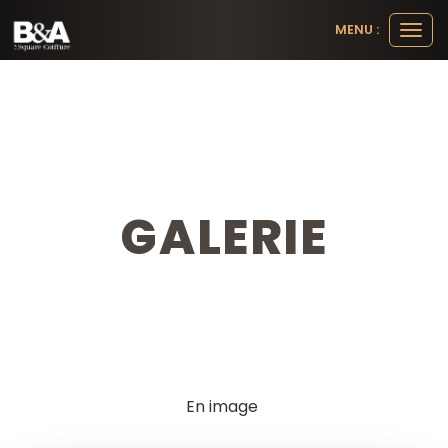
Panneau de gestion des cookies
MENU :
Ouvr
le
men
GALERIE
En image